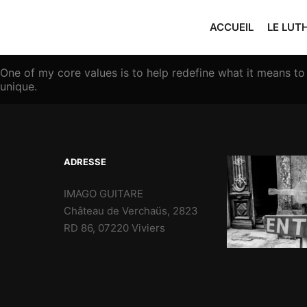
ACCUEIL
LE LUT
One of my core values is to help redefine what it means t
unique.
ADRESSE
IMAGO GUITARE
Château de Verchaüs, 2823
RD 86, 07220 Viviers