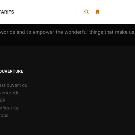
TARIFS
n worlds and to empower the wonderful things that make us
’OUVERTURE
 est ouvert du
 vendredi
18h
ement sur
vous