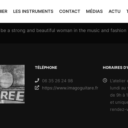
HIER
LES INSTRUMENTS
CONTACT
MÉDIAS
ACTU
o be a strong and beautiful woman in the music and fashio
TÉLÉPHONE
HORAIRES D
06 35 26 24 98
L'atelier
https://www.imagoguitare.fr
lundi au
de 9h à 
et uniqu
rendez-